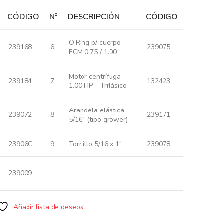
CÓDIGO
N°
DESCRIPCIÓN
CÓDIGO
O’Ring p/ cuerpo
239168
6
239075
ECM 0.75 / 1.00
Motor centrífuga
239184
7
132423
1.00 HP – Trifásico
Arandela elástica
239072
8
239171
5/16″ (tipo grower)
23906C
9
Tornillo 5/16 x 1″
239078
239009
Añadir lista de deseos