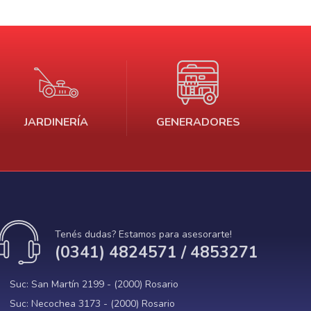
2
Tornillo 5/16 x
06B
10
239078
1"
3
JARDINERÍA
GENERADORES
4
5
Tenés dudas? Estamos para asesorarte!
(0341) 4824571 / 4853271
Suc: San Martín 2199 - (2000) Rosario
Suc: Necochea 3173 - (2000) Rosario