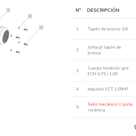
N°
DESCRIPCIÓN
1
Tapón de bronce 1/4
Junta p/ tapón de
2
bronce
Cuerpo fundición gris
3
ECM 0.75 / 1.00
4
Impulsor ECT 1.00HP
Sello mecánico c/ pista
5
cerámica