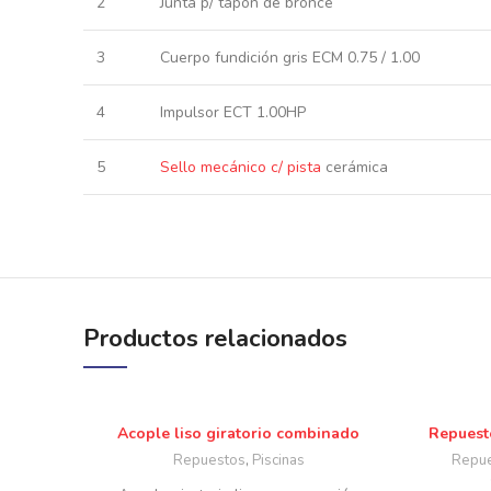
2
Junta p/ tapón de bronce
3
Cuerpo fundición gris ECM 0.75 / 1.00
4
Impulsor ECT 1.00HP
5
Sello mecánico c/ pista
cerámica
Productos relacionados
Acople liso giratorio combinado
Repuest
Repuestos
,
Piscinas
Repu