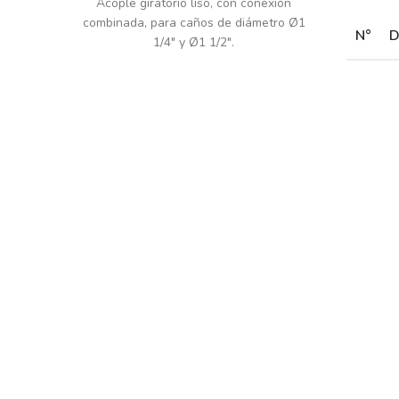
Acople giratorio liso, con conexión
combinada, para caños de diámetro Ø1
N°
D
1/4" y Ø1 1/2".
T
1
b
J
2
d
C
3
f
E
I
4
0
S
5
c