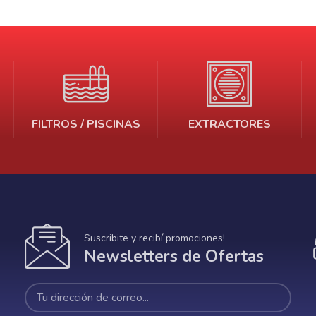
erámica
Impulsor ECM
5
239
0.75HP
FILTROS / PISCINAS
EXTRACTORES
Suscribite y recibí promociones!
Newsletters de Ofertas