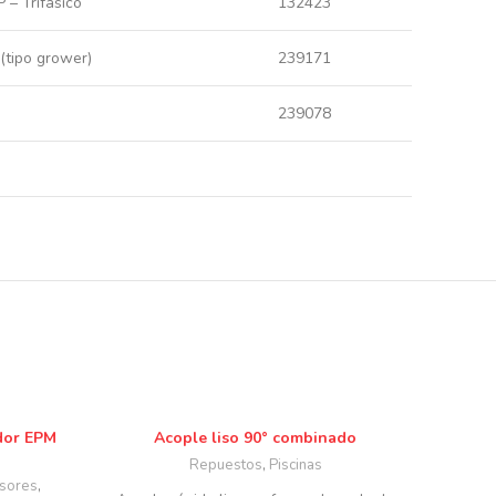
 – Trifásico
132423
(tipo grower)
239171
239078
dor EPM
Acople liso 90° combinado
Repuestos
,
Piscinas
sores
,