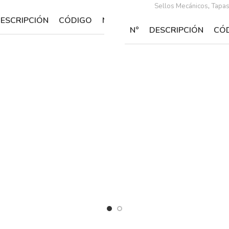
Sellos Mecánicos
,
Tapa
ESCRIPCIÓN
CÓDIGO
N°
DESCRIPCIÓN
CÓDIGO
N°
DESCRIPCIÓN
CÓ
apón de
O'Ring p/cuerpo
239168
6
239076
ronce 1/4
BAS / ECM 0.50
Press Control
1
132
PCA 15
Motor
unta p/ tapón
centrífuga 0.50
239184
7
132420
e bronce
HP -
Tapón de
Monofásico
2
239
bronce 1/4
uerpo
Arandela
undición gris
239071
8
elástica 1/4"
239170
CM 0.50
(tipo grower)
Junta p/ tapón
3
239
de bronce
mpulsor ECM
23906A
9
Tornillo 1/4 x 1"
239077
.50HP
Cuerpo
4
fundición gris
239
ello mecánico
ECM 0.75 / 1.00
/ pista
239009