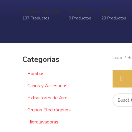
PISCINAS / FILTROS
REPUESTOS
RIEGO
137 Productos
9 Productos
23 Productos
Categorias
Inicio
R
Bombas
Caños y Accesorios
Extractores de Aire
Grupos Electrógenos
Hidrolavadoras