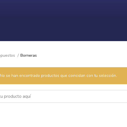
epuestos
Borneras
No se han encontrado productos que coincidan con tu selección.