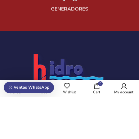
GENERADORES
0
Ventas WhatsApp
Tienda
Filtros
Wishlist
Cart
My account
Suscribite y recibí promociones!