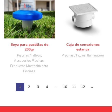
Boya para pastillas de
Caja de conexiones
200gr
estanca
Piscinas / Filtros
,
Piscinas / Filtros
,
Iluminación
Accesorios Piscinas
,
Productos Mantenimiento
Piscinas
1
2
3
4
…
10
11
12
→