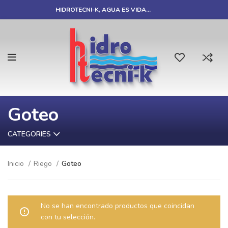
HIDROTECNI-K, AGUA ES VIDA…
Goteo
CATEGORIES
Inicio
Riego
Goteo
No se han encontrado productos que coincidan
con tu selección.