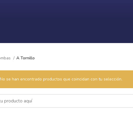
ombas
A Tornillo
No se han encontrado productos que coincidan con tu selección.