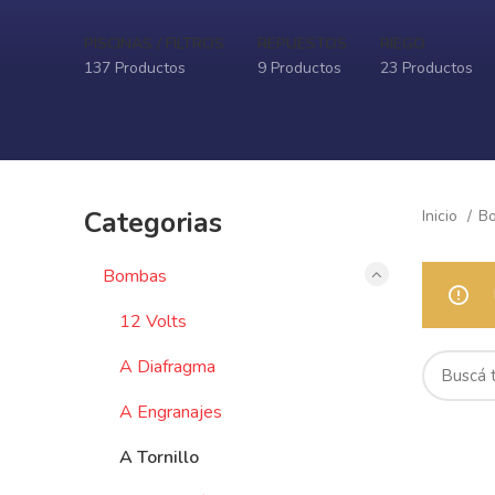
PISCINAS / FILTROS
REPUESTOS
RIEGO
137 Productos
9 Productos
23 Productos
Categorias
Inicio
B
Bombas
12 Volts
A Diafragma
A Engranajes
A Tornillo