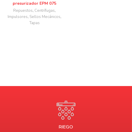
presurizador EPM 075
Repuestos
,
Centrífugas
,
Impulsores
,
Sellos Mecánicos
,
Tapas
RIEGO